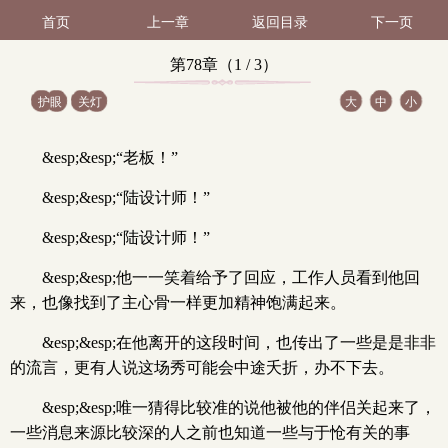
首页
上一章
返回目录
下一页
第78章（1 / 3）
护眼
关灯
大
中
小
&esp;&esp;“老板！”
&esp;&esp;“陆设计师！”
&esp;&esp;“陆设计师！”
&esp;&esp;他一一笑着给予了回应，工作人员看到他回
来，也像找到了主心骨一样更加精神饱满起来。
&esp;&esp;在他离开的这段时间，也传出了一些是是非非
的流言，更有人说这场秀可能会中途夭折，办不下去。
&esp;&esp;唯一猜得比较准的说他被他的伴侣关起来了，
一些消息来源比较深的人之前也知道一些与于怆有关的事