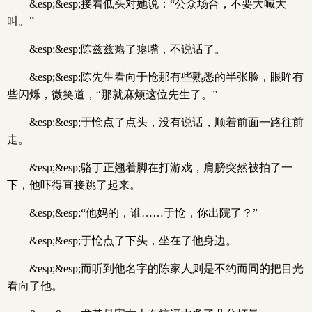
&esp;&esp;接着低头对她说：“公众场合，不要大喊大
叫。”
&esp;&esp;陈兹兹瘪了瘪嘴，不说话了。
&esp;&esp;陈先生看向于怆那有些熟悉的半张脸，眼眸有
些闪烁，微笑道，“那就麻烦这位先生了。”
&esp;&esp;于怆点了点头，没有说话，顺着前面一路往前
走。
&esp;&esp;骆丁正翘着脚在打游戏，肩膀突然被拍了一
下，他吓得直接跳了起来。
&esp;&esp;“他妈的，谁……于怆，你出院了？”
&esp;&esp;于怆点了下头，坐在了他身边。
&esp;&esp;而听到他名字的陈家人则是不约而同的把目光
看向了他。