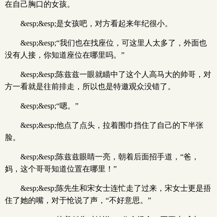
在自己胸口的女孩。
&esp;&esp;是女孩吧，对方看起来年纪很小。
&esp;&esp;“我们也在找座位，可这里人太多了，外面也
没有人接，你知道座位在哪里吗。”
&esp;&esp;陈兹兹一眼就瞄中了这个人高马大的帅哥，对
方一看就是往前排走，所以也是特邀观众没错了。
&esp;&esp;“嗯。”
&esp;&esp;他点了点头，拉着围巾挡住了自己的下半张
脸。
&esp;&esp;陈兹兹眼睛一亮，朝着后面招手道，“爸，
妈，这个哥哥知道位置在哪里！”
&esp;&esp;陈先生和宋女士连忙走了过来，宋女士更是捂
住了她的嘴，对于怆说了声，“不好意思。”