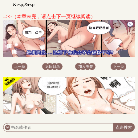
&esp;&esp
-->>（本章未完，请点击下一页继续阅读）
上一章
返回目录
加入书签
下一页