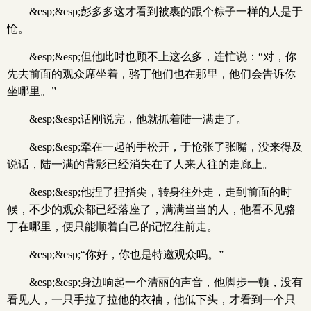
&esp;&esp;彭多多这才看到被裹的跟个粽子一样的人是于
怆。
&esp;&esp;但他此时也顾不上这么多，连忙说：“对，你
先去前面的观众席坐着，骆丁他们也在那里，他们会告诉你
坐哪里。”
&esp;&esp;话刚说完，他就抓着陆一满走了。
&esp;&esp;牵在一起的手松开，于怆张了张嘴，没来得及
说话，陆一满的背影已经消失在了人来人往的走廊上。
&esp;&esp;他捏了捏指尖，转身往外走，走到前面的时
候，不少的观众都已经落座了，满满当当的人，他看不见骆
丁在哪里，便只能顺着自己的记忆往前走。
&esp;&esp;“你好，你也是特邀观众吗。”
&esp;&esp;身边响起一个清丽的声音，他脚步一顿，没有
看见人，一只手拉了拉他的衣袖，他低下头，才看到一个只