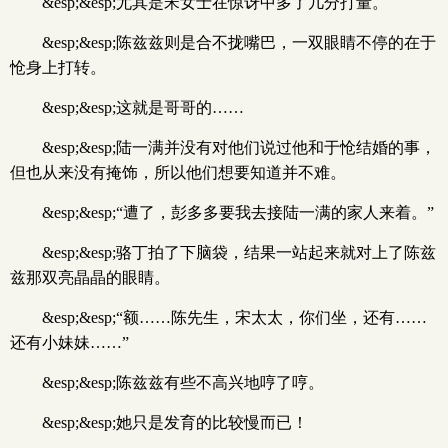
&esp;&esp;尤其是宋女士在惊讶中多了几分打量。
&esp;&esp;陈兹兹则是合不拢嘴巴，一双眼睛不停的在于
怆身上打转。
&esp;&esp;这就是哥哥的……
&esp;&esp;陆一满并没有对他们说过他和于怆结婚的事，
但也从来没有掩饰，所以他们想要知道并不难。
&esp;&esp;“遭了，彭多多要我去接陆一满的家人来着。”
&esp;&esp;骆丁拍了下脑袋，结果一站起来就对上了陈兹
兹那双亮晶晶的眼睛。
&esp;&esp;“额……陈先生，宋太太，你们坐，还有……
还有小妹妹……”
&esp;&esp;陈兹兹有些不高兴地哼了哼。
&esp;&esp;她只是发育的比较慢而已！