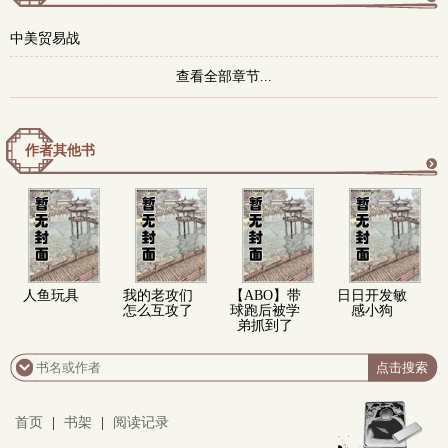
更
中美贸易战
多
查看全部章节...
作者其他书
更
多
人鱼玩具
我的老攻们
【ABO】带
日日开发敏
怎么互攻了
球跑后被学
感小狗
弟抓到了
首页
|
书架
|
阅读记录