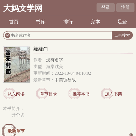
大妈文学网
登录
注册
首页
书库
排行
完本
足迹
敲敲门
作者：
没有名字
类型：海棠耽美
更新时间：2022-10-04 04:10:02
最新章节：
中美贸易战
从头阅读
章节目录
推荐本书
加入书架
本书简介：
开个坑
最新章节