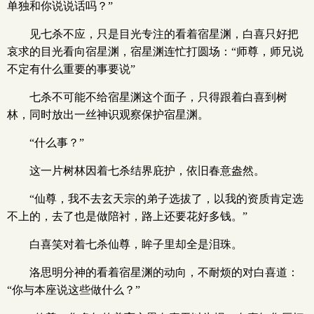
单独和你说说话吗？”
见七杀不应，只是目光专注的看着宿星渊，白喜只好把
哀求的目光看向宿星渊，宿星渊连忙打圆场：“师尊，师兄说
不定有什么重要的事要说”
七杀不可能不给宿星渊这个面子，只得跟着白喜到树
林，同时放出一丝神识观察保护宿星渊。
“什么事？”
这一片树林因着七杀结界庇护，依旧春意盎然。
“仙尊，我不去玄天宗的弟子选拔了，以我的资质肯定选
不上的，去了也是做陪衬，路上还要花好多钱。”
白喜笑对着七杀仙尊，眸子里却全是泪珠。
洛思明分神的看着宿星渊的动向，不耐烦的对白喜道：
“你与本座说这些做什么？”