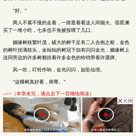
“好。”
两人不紧不慢的走着，一路逛着看这人间烟火。宿星渊
买了一堆小吃，七杀也不免被投喂了几口。
姻缘树枝繁叶茂，硕大的树干足有二人合抱之粗，金色
的树叶挂满枝头，金灿灿的树冠下似有闪闪金光，姻缘树上
连同旁边的许多树都挂着许多金色的铃铛带着许愿牌。
风一吹，叮铃作响，金光闪闪，如坠仙境。
“这棵树真好看，师尊。”
-->>（本章未完，请点击下一页继续阅读）