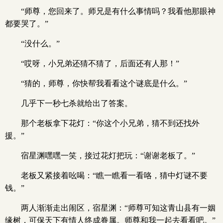
“师尊，您回来了。师兄是有什么事情吗？我看他那眼神
都要哭了。”
“没什么。”
“哎呀，小兄弟还猜不猜了，后面还有人那！”
“猜的，师尊，你快帮我看看这个谜底是什么。”
几乎下一秒七杀就给出了答案。
那个老板拿下花灯：“你这个小兄弟，猜不到还找外
援。”
宿星渊嘿嘿一笑，接过花灯把玩：“谢谢老板了。”
老板又紧接着吆喝：“瞧一瞧看一看咯，猜中灯谜不要
钱。”
两人渐渐走出闹区，宿星渊：“师尊可知这青山县有一姻
缘树，可保天下有情人终成眷属。师尊和我一起去看看吧。”