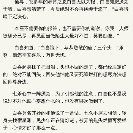
“仙尊，您多年的养育之恩白喜无以为报，白喜知您厌烦
于我，白喜想清楚了，今后绝对不会再纠缠于您了。”白喜暗
暗下定决心。
“本座不需要你的报答，也不需要你的道谢。你我二人师
徒缘分已尽，再见面当做陌生人最好不过，莫要痴缠。”
“白喜知道。”白喜跪下，恭恭敬敬的磕了三个头：“师
尊，愿您平安喜乐，万世无忧。”
白喜起身抹了把眼泪，头也不回的走了，都已经决定好
的，绝对不能回头，回头他怕他又要死缠烂打的想尽办法想
回师尊身边。
七杀心中一阵厌烦，为了引起他的注意，白喜也不是没
说过不对他痴心妄想什么的，也没有哪次做到了。
白喜莫名其妙的和他说了一番话。七杀不屑去相信，转
身去找宿星渊，见少年正在猜灯谜，被弄的焦头烂额可爱样
子，心情才好了那么一点。