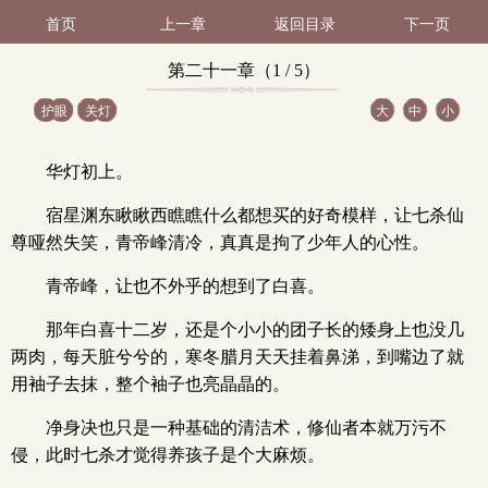
首页
上一章
返回目录
下一页
第二十一章（1 / 5）
护眼
关灯
大
中
小
华灯初上。
宿星渊东瞅瞅西瞧瞧什么都想买的好奇模样，让七杀仙
尊哑然失笑，青帝峰清冷，真真是拘了少年人的心性。
青帝峰，让也不外乎的想到了白喜。
那年白喜十二岁，还是个小小的团子长的矮身上也没几
两肉，每天脏兮兮的，寒冬腊月天天挂着鼻涕，到嘴边了就
用袖子去抹，整个袖子也亮晶晶的。
净身决也只是一种基础的清洁术，修仙者本就万污不
侵，此时七杀才觉得养孩子是个大麻烦。