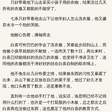
只好带着他下山去采买小孩子用的衣物，结果没过几天
所有的衣服又都脏的不能穿了。
七杀只好带着他去山下让他学妇人怎么洗衣服，他又嫌
弃水冷一个劲的哭闹。
他耐心告罄，拂袖而去
白喜可怜巴巴的学会了洗衣服，哭着徒步回到山上，而
他被小孩早就烦的不耐烦，一连闭关了数十日，再出来时，
白喜已经能很好的洗自己的衣服，也变得干净讲卫生了，连
同他的衣服都洗干净好好的挂在白喜自制的晾衣绳上。
他不免生出几分怜爱之情，结果偷东西的习性又暴露了
出来，从山下偷之后放在自己的屋子里，他过了好久才发
现，他口头教育了数次，还是屡教不改。
直到有一次他动手打了他，说实话，洛思明已经不记得
用什么打的了，也许是一个打屁股的小木板，总之那次之后
白喜再也没偷过东西，这也奠定了他对白喜的教育方式。