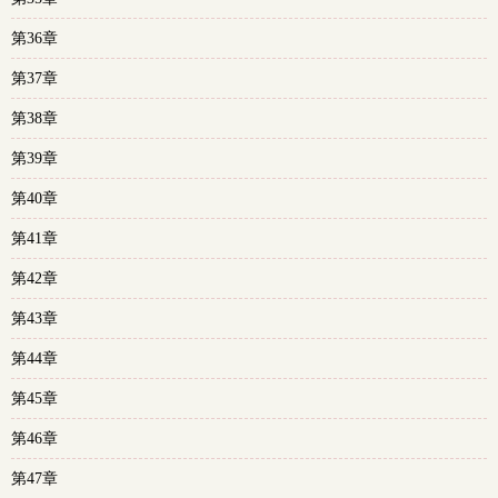
第36章
第37章
第38章
第39章
第40章
第41章
第42章
第43章
第44章
第45章
第46章
第47章