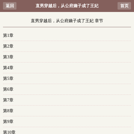
返回
直男穿越后，从公府嫡子成了王妃
首页
直男穿越后，从公府嫡子成了王妃 章节
第1章
第2章
第3章
第4章
第5章
第6章
第7章
第8章
第9章
第10章