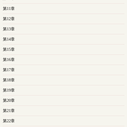
第11章
第12章
第13章
第14章
第15章
第16章
第17章
第18章
第19章
第20章
第21章
第22章