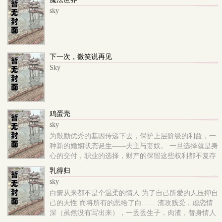
sky
下一次，微笑说再见
Sky
鸡蛋壳
sky
为鼓励优秀的基因传递下去，保护上层阶级的利益，一
种新的婚姻状态诞生——夫主与妻奴。 一旦选择就是身
心的交付，职业的选择，财产的保留这些权利都不复存
在，所有的一切个人权利都归于夫主。 第一个伴侣为妻
乳得归
奴享有拥有第二个配偶权的权利，第一个伴侣为妻则不
sky
享有。 极少数夫妻会选择这种婚姻状态，除了一些下层
白箫从来都不是个温柔的情人 为了自己所爱的人压抑自
阶级男性女性想要优渥的生活，上层阶级也想拥有第二
己的天性 而将所有的恶给了白…… 渣攻贱受，虐恋情
配偶权才会选择缔结。 设定:同性婚姻合法，年龄设定
深（虽然没有写出来），一丢丢生子，肉渣，替身情人
为10