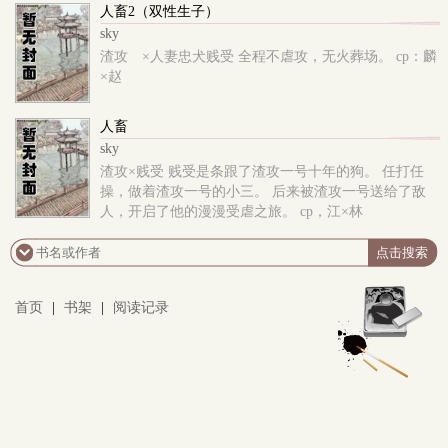
一发完，文笔差，努力将文案写的吸引人一点 乳：生
人畜2（双性生子）
子，文名就是生子得归√
sky
渣攻 ×人妻忠犬贱受 全程不虐攻，无火葬场。 cp：麟
×赵
人畜
sky
渣攻×贱受 贱受是条跟了渣攻一号十年的狗。 任打任
操，做着渣攻一号的小三。 后来被渣攻一号送给了敌
人，开启了他的漫漫受虐之旅。 cp，江×林
首页
|
书架
|
阅读记录